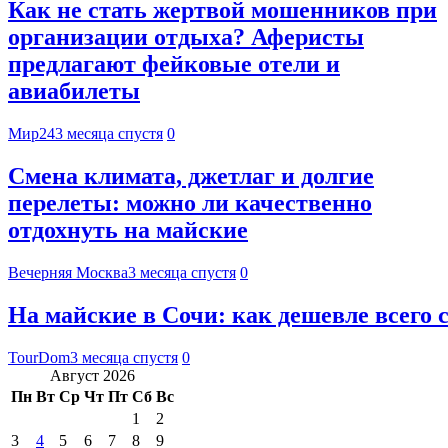
Как не стать жертвой мошенников при
организации отдыха? Аферисты
предлагают фейковые отели и
авиабилеты
Мир24
3 месяца спустя
0
Смена климата, джетлаг и долгие
перелеты: можно ли качественно
отдохнуть на майские
Вечерняя Москва
3 месяца спустя
0
На майские в Сочи: как дешевле всего 
TourDom
3 месяца спустя
0
Август 2026
Пн
Вт
Ср
Чт
Пт
Сб
Вс
1
2
3
4
5
6
7
8
9