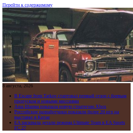
Перейти к содержимому
8 августа, 2026
В Escape from Tarkov стартовал первый сезон с боевым
пропуском и новыми миссиями
Аша Шарма показала новую стратегию Xbox
Российские разработчики показали более 20 игр на
выставке в Китае
EA раскрыла детали режима Ultimate Team в EA Sports
FC 27