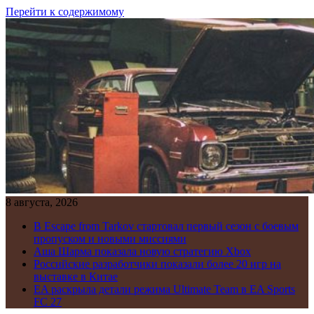
Перейти к содержимому
8 августа, 2026
В Escape from Tarkov стартовал первый сезон с боевым
пропуском и новыми миссиями
Аша Шарма показала новую стратегию Xbox
Российские разработчики показали более 20 игр на
выставке в Китае
EA раскрыла детали режима Ultimate Team в EA Sports
FC 27