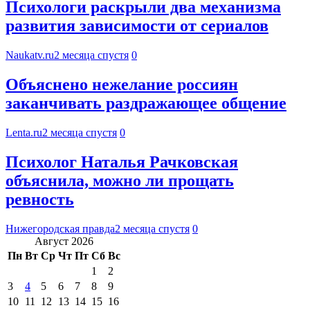
Психологи раскрыли два механизма
развития зависимости от сериалов
Naukatv.ru
2 месяца спустя
0
Объяснено нежелание россиян
заканчивать раздражающее общение
Lenta.ru
2 месяца спустя
0
Психолог Наталья Рачковская
объяснила, можно ли прощать
ревность
Нижегородская правда
2 месяца спустя
0
Август 2026
Пн
Вт
Ср
Чт
Пт
Сб
Вс
1
2
3
4
5
6
7
8
9
10
11
12
13
14
15
16