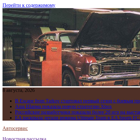
Перейти к содержимому
8 августа, 2026
В Escape from Tarkov стартовал первый сезон с боевым 
Аша Шарма показала новую стратегию Xbox
Российские разработчики показали более 20 игр на выста
EA раскрыла детали режима Ultimate Team в EA Sports FC
Автосервис
Новостная рассылка