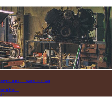
пропуском и новыми миссиями
вке в Китае
 27