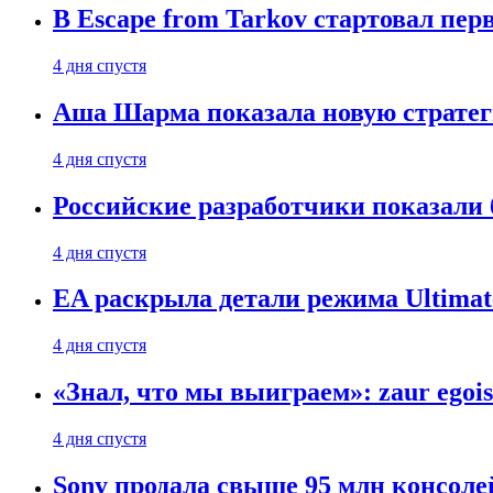
В Escape from Tarkov стартовал пе
4 дня спустя
Аша Шарма показала новую страте
4 дня спустя
Российские разработчики показали б
4 дня спустя
EA раскрыла детали режима Ultimate
4 дня спустя
«Знал, что мы выиграем»: zaur egois
4 дня спустя
Sony продала свыше 95 млн консолей