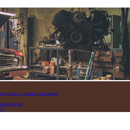
пропуском и новыми миссиями
вке в Китае
 27