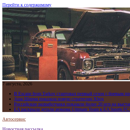
Перейти к содержимому
7 августа, 2026
В Escape from Tarkov стартовал первый сезон с боевым 
Аша Шарма показала новую стратегию Xbox
Российские разработчики показали более 20 игр на выста
EA раскрыла детали режима Ultimate Team в EA Sports FC
Автосервис
Новостная рассылка