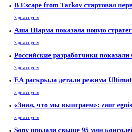
В Escape from Tarkov стартовал пе
3 дня спустя
Аша Шарма показала новую страте
3 дня спустя
Российские разработчики показали б
3 дня спустя
EA раскрыла детали режима Ultimate
3 дня спустя
«Знал, что мы выиграем»: zaur egois
3 дня спустя
Sony продала свыше 95 млн консолей