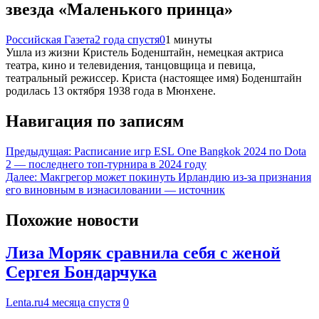
звезда «Маленького принца»
Российская Газета
2 года спустя
0
1 минуты
Ушла из жизни Кристель Боденштайн, немецкая актриса
театра, кино и телевидения, танцовщица и певица,
театральный режиссер. Криста (настоящее имя) Боденштайн
родилась 13 октября 1938 года в Мюнхене.
Навигация по записям
Предыдущая:
Расписание игр ESL One Bangkok 2024 по Dota
2 — последнего топ-турнира в 2024 году
Далее:
Макгрегор может покинуть Ирландию из-за признания
его виновным в изнасиловании — источник
Похожие новости
Лиза Моряк сравнила себя с женой
Сергея Бондарчука
Lenta.ru
4 месяца спустя
0