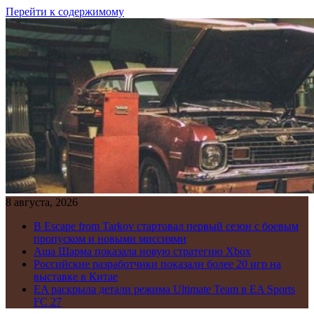
Перейти к содержимому
8 августа, 2026
В Escape from Tarkov стартовал первый сезон с боевым
пропуском и новыми миссиями
Аша Шарма показала новую стратегию Xbox
Российские разработчики показали более 20 игр на
выставке в Китае
EA раскрыла детали режима Ultimate Team в EA Sports
FC 27