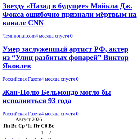
Звезду «Назад в будущее» Майкла Дж.
Фокса ошибочно признали мёртвым на
канале CNN
Чемпионат.com
4 месяца спустя
0
Умер заслуженный артист РФ, актер
из “Улиц разбитых фонарей” Виктор
Яковлев
Российская Газета
4 месяца спустя
0
Жан-Полю Бельмондо могло бы
исполниться 93 года
Российская Газета
4 месяца спустя
0
Август 2026
Пн
Вт
Ср
Чт
Пт
Сб
Вс
1
2