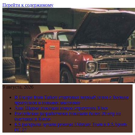
Перейти к содержимому
9 августа, 2026
В Escape from Tarkov стартовал первый сезон с боевым
пропуском и новыми миссиями
Аша Шарма показала новую стратегию Xbox
Российские разработчики показали более 20 игр на
выставке в Китае
EA раскрыла детали режима Ultimate Team в EA Sports
FC 27