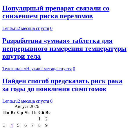
Популярный препарат связали со
снижением риска переломов
Lenta.ru
2 месяца спустя
0
Разработана «умная» таблетка для
непрерывного измерения температуры
внутри тела
Телеканал «Наука»
2 месяца спустя
0
Найден способ предсказать риск рака
за годы до появления симптомов
Lenta.ru
2 месяца спустя
0
Август 2026
Пн
Вт
Ср
Чт
Пт
Сб
Вс
1
2
3
4
5
6
7
8
9