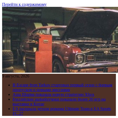
Перейти к содержимому
9 августа, 2026
В Escape from Tarkov стартовал первый сезон с боевым
пропуском и новыми миссиями
Аша Шарма показала новую стратегию Xbox
Российские разработчики показали более 20 игр на
выставке в Китае
EA раскрыла детали режима Ultimate Team в EA Sports
FC 27