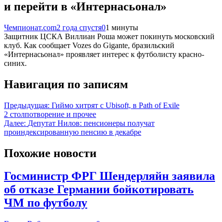
и перейти в «Интернасьонал»
Чемпионат.com
2 года спустя
0
1 минуты
Защитник ЦСКА Виллиан Роша может покинуть московский
клуб. Как сообщает Vozes do Gigante, бразильский
«Интернасьонал» проявляет интерес к футболисту красно-
синих.
Навигация по записям
Предыдущая:
Гиймо хитрят с Ubisoft, в Path of Exile
2 столпотворение и прочее
Далее:
Депутат Нилов: пенсионеры получат
проиндексированную пенсию в декабре
Похожие новости
Госминистр ФРГ Шендерляйн заявила
об отказе Германии бойкотировать
ЧМ по футболу