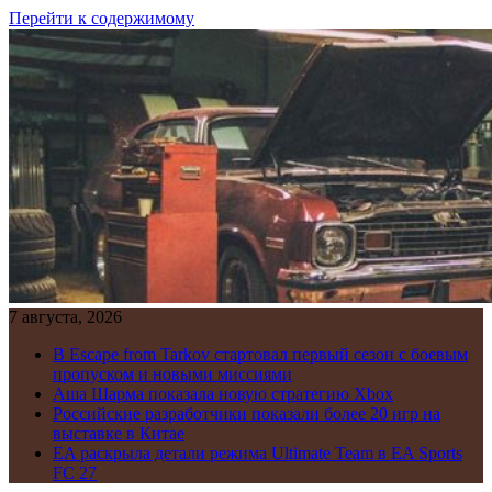
Перейти к содержимому
7 августа, 2026
В Escape from Tarkov стартовал первый сезон с боевым
пропуском и новыми миссиями
Аша Шарма показала новую стратегию Xbox
Российские разработчики показали более 20 игр на
выставке в Китае
EA раскрыла детали режима Ultimate Team в EA Sports
FC 27