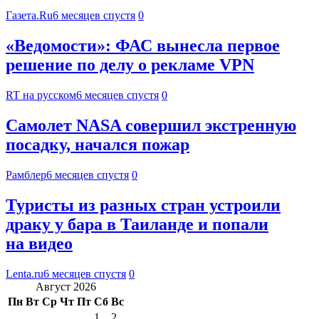
Газета.Ru
6 месяцев спустя
0
«Ведомости»: ФАС вынесла первое
решение по делу о рекламе VPN
RT на русском
6 месяцев спустя
0
Самолет NASA совершил экстренную
посадку, начался пожар
Рамблер
6 месяцев спустя
0
Туристы из разных стран устроили
драку у бара в Таиланде и попали
на видео
Lenta.ru
6 месяцев спустя
0
Август 2026
Пн
Вт
Ср
Чт
Пт
Сб
Вс
1
2