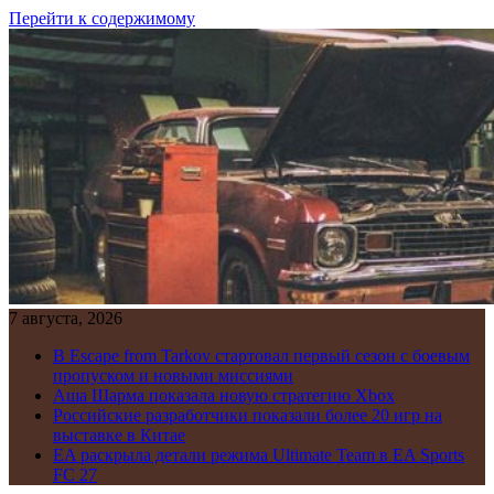
Перейти к содержимому
7 августа, 2026
В Escape from Tarkov стартовал первый сезон с боевым
пропуском и новыми миссиями
Аша Шарма показала новую стратегию Xbox
Российские разработчики показали более 20 игр на
выставке в Китае
EA раскрыла детали режима Ultimate Team в EA Sports
FC 27