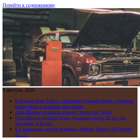
Перейти к содержимому
9 августа, 2026
В Escape from Tarkov стартовал первый сезон с боевым
пропуском и новыми миссиями
Аша Шарма показала новую стратегию Xbox
Российские разработчики показали более 20 игр на
выставке в Китае
EA раскрыла детали режима Ultimate Team в EA Sports
FC 27