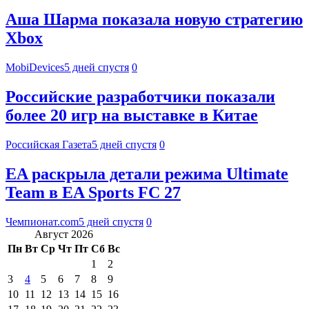
Аша Шарма показала новую стратегию
Xbox
MobiDevices
5 дней спустя
0
Российские разработчики показали
более 20 игр на выставке в Китае
Российская Газета
5 дней спустя
0
EA раскрыла детали режима Ultimate
Team в EA Sports FC 27
Чемпионат.com
5 дней спустя
0
Август 2026
Пн
Вт
Ср
Чт
Пт
Сб
Вс
1
2
3
4
5
6
7
8
9
10
11
12
13
14
15
16