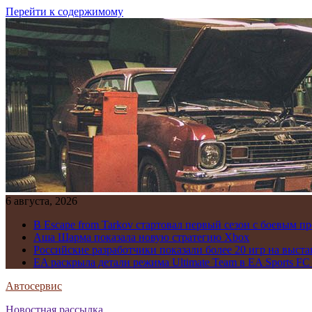
Перейти к содержимому
6 августа, 2026
В Escape from Tarkov стартовал первый сезон с боевым 
Аша Шарма показала новую стратегию Xbox
Российские разработчики показали более 20 игр на выста
EA раскрыла детали режима Ultimate Team в EA Sports FC
Автосервис
Новостная рассылка