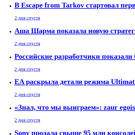
В Escape from Tarkov стартовал пе
2 дня спустя
Аша Шарма показала новую страте
2 дня спустя
Российские разработчики показали б
2 дня спустя
EA раскрыла детали режима Ultimate
2 дня спустя
«Знал, что мы выиграем»: zaur egois
2 дня спустя
Sony продала свыше 95 млн консолей