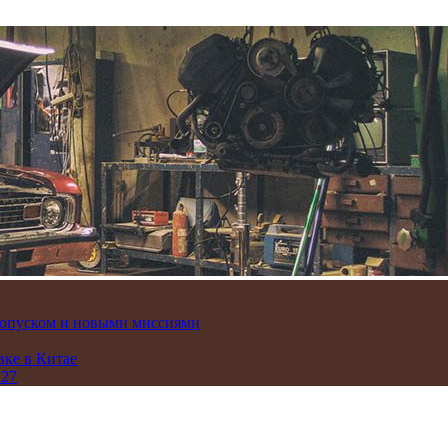
пропуском и новыми миссиями
вке в Китае
 27