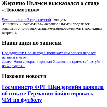
Жерзино Ньямси высказался о спаде
«Локомотива»
Чемпионат.com
2 года спустя
0
1 минуты
Защитник «Локомотива» Жерзино Ньямси поделился
мыслями о причинах спада железнодорожников в последних
встречах.
Навигация по записям
Предыдущая:
Новый год в тропиках: чем опасен перелет
из зимы в лето
Далее:
Эдди Джордан призвал Хэмилтона прямо сейчас уйти
из Формулы-1
Похожие новости
Госминистр ФРГ Шендерляйн заявила
об отказе Германии бойкотировать
ЧМ по футболу