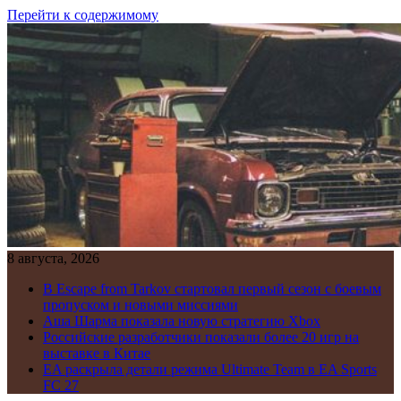
Перейти к содержимому
8 августа, 2026
В Escape from Tarkov стартовал первый сезон с боевым
пропуском и новыми миссиями
Аша Шарма показала новую стратегию Xbox
Российские разработчики показали более 20 игр на
выставке в Китае
EA раскрыла детали режима Ultimate Team в EA Sports
FC 27