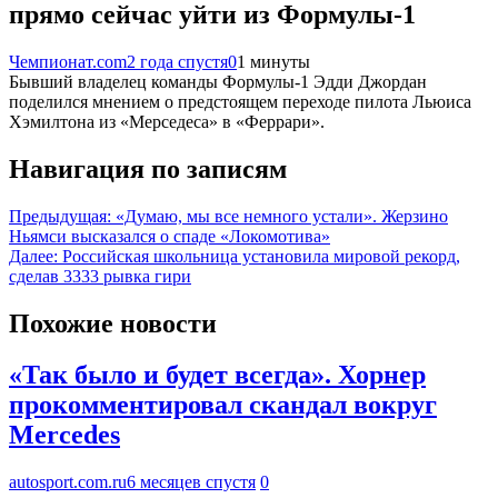
прямо сейчас уйти из Формулы-1
Чемпионат.com
2 года спустя
0
1 минуты
Бывший владелец команды Формулы-1 Эдди Джордан
поделился мнением о предстоящем переходе пилота Льюиса
Хэмилтона из «Мерседеса» в «Феррари».
Навигация по записям
Предыдущая:
«Думаю, мы все немного устали». Жерзино
Ньямси высказался о спаде «Локомотива»
Далее:
Российская школьница установила мировой рекорд,
сделав 3333 рывка гири
Похожие новости
«Так было и будет всегда». Хорнер
прокомментировал скандал вокруг
Mercedes
autosport.com.ru
6 месяцев спустя
0