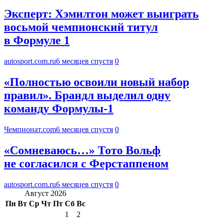
Эксперт: Хэмилтон может выиграть
восьмой чемпионский титул
в Формуле 1
autosport.com.ru
6 месяцев спустя
0
«Полностью освоили новый набор
правил». Брандл выделил одну
команду Формулы-1
Чемпионат.com
6 месяцев спустя
0
«Сомневаюсь…» Тото Вольф
не согласился с Ферстаппеном
autosport.com.ru
6 месяцев спустя
0
Август 2026
Пн
Вт
Ср
Чт
Пт
Сб
Вс
1
2