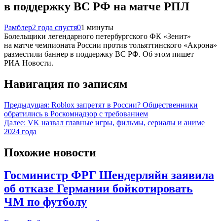
в поддержку ВС РФ на матче РПЛ
Рамблер
2 года спустя
0
1 минуты
Болельщики легендарного петербургского ФК «Зенит»
на матче чемпионата России против тольяттинского «Акрона»
разместили баннер в поддержку ВС РФ. Об этом пишет
РИА Новости.
Навигация по записям
Предыдущая:
Roblox запретят в России? Общественники
обратились в Роскомнадзор с требованием
Далее:
VK назвал главные игры, фильмы, сериалы и аниме
2024 года
Похожие новости
Госминистр ФРГ Шендерляйн заявила
об отказе Германии бойкотировать
ЧМ по футболу