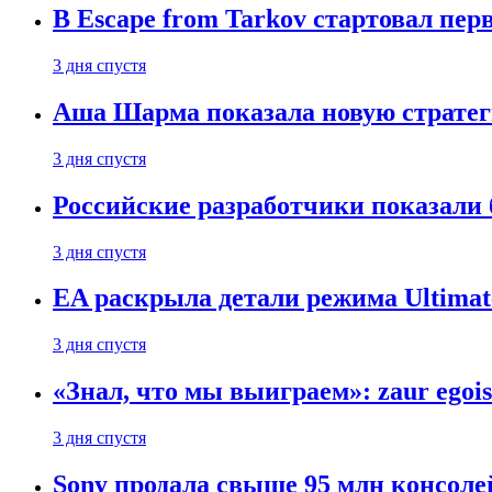
В Escape from Tarkov стартовал пе
3 дня спустя
Аша Шарма показала новую страте
3 дня спустя
Российские разработчики показали б
3 дня спустя
EA раскрыла детали режима Ultimate
3 дня спустя
«Знал, что мы выиграем»: zaur egois
3 дня спустя
Sony продала свыше 95 млн консолей