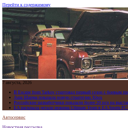
Перейти к содержимому
7 августа, 2026
В Escape from Tarkov стартовал первый сезон с боевым 
Аша Шарма показала новую стратегию Xbox
Российские разработчики показали более 20 игр на выста
EA раскрыла детали режима Ultimate Team в EA Sports FC
Автосервис
Новостная рассылка