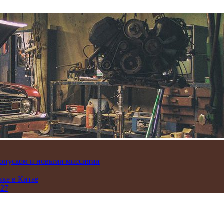
пропуском и новыми миссиями
вке в Китае
 27