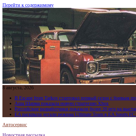
Перейти к содержимому
8 августа, 2026
В Escape from Tarkov стартовал первый сезон с боевым 
Аша Шарма показала новую стратегию Xbox
Российские разработчики показали более 20 игр на выста
EA раскрыла детали режима Ultimate Team в EA Sports FC
Автосервис
Новостная рассылка