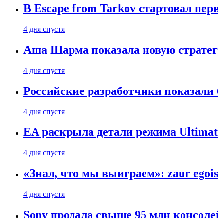
В Escape from Tarkov стартовал пе
4 дня спустя
Аша Шарма показала новую страте
4 дня спустя
Российские разработчики показали б
4 дня спустя
EA раскрыла детали режима Ultimate
4 дня спустя
«Знал, что мы выиграем»: zaur egois
4 дня спустя
Sony продала свыше 95 млн консолей