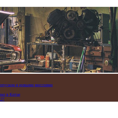
пропуском и новыми миссиями
вке в Китае
 27