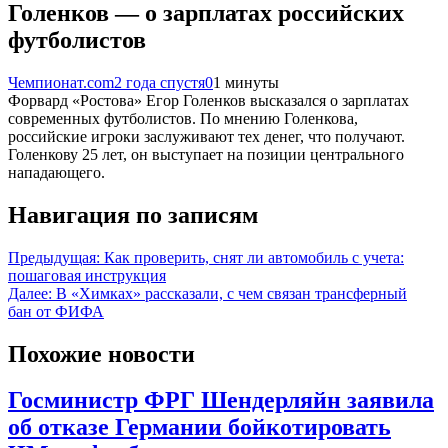
Голенков — о зарплатах российских
футболистов
Чемпионат.com
2 года спустя
0
1 минуты
Форвард «Ростова» Егор Голенков высказался о зарплатах
современных футболистов. По мнению Голенкова,
российские игроки заслуживают тех денег, что получают.
Голенкову 25 лет, он выступает на позиции центрального
нападающего.
Навигация по записям
Предыдущая:
Как проверить, снят ли автомобиль с учета:
пошаговая инструкция
Далее:
В «Химках» рассказали, с чем связан трансферный
бан от ФИФА
Похожие новости
Госминистр ФРГ Шендерляйн заявила
об отказе Германии бойкотировать