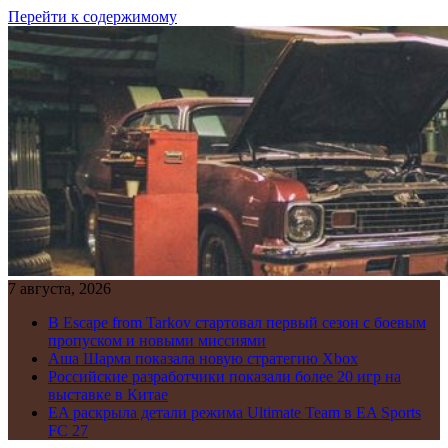
Перейти к содержимому
7 августа, 2026
В Escape from Tarkov стартовал первый сезон с боевым
пропуском и новыми миссиями
Аша Шарма показала новую стратегию Xbox
Российские разработчики показали более 20 игр на
выставке в Китае
EA раскрыла детали режима Ultimate Team в EA Sports
FC 27