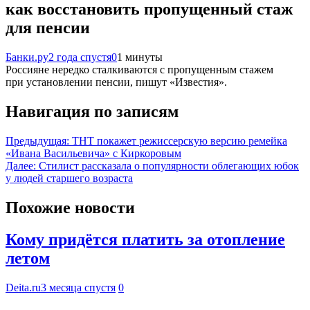
как восстановить пропущенный стаж
для пенсии
Банки.ру
2 года спустя
0
1 минуты
Россияне нередко сталкиваются с пропущенным стажем
при установлении пенсии, пишут «Известия».
Навигация по записям
Предыдущая:
ТНТ покажет режиссерскую версию ремейка
«Ивана Васильевича» с Киркоровым
Далее:
Стилист рассказала о популярности облегающих юбок
у людей старшего возраста
Похожие новости
Кому придётся платить за отопление
летом
Deita.ru
3 месяца спустя
0