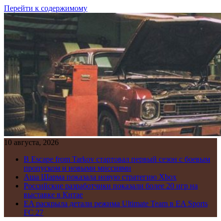
Перейти к содержимому
10 августа, 2026
В Escape from Tarkov стартовал первый сезон с боевым
пропуском и новыми миссиями
Аша Шарма показала новую стратегию Xbox
Российские разработчики показали более 20 игр на
выставке в Китае
EA раскрыла детали режима Ultimate Team в EA Sports
FC 27