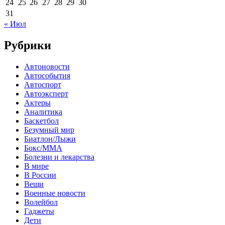
24
25
26
27
28
29
30
31
« Июл
Рубрики
Автоновости
Автособытия
Автоспорт
Автоэксперт
Актеры
Аналитика
Баскетбол
Безумный мир
Биатлон/Лыжи
Бокс/MMA
Болезни и лекарства
В мире
В России
Вещи
Военные новости
Волейбол
Гаджеты
Дети