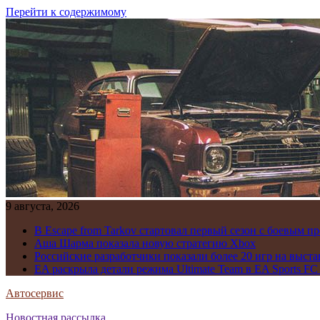
Перейти к содержимому
9 августа, 2026
В Escape from Tarkov стартовал первый сезон с боевым 
Аша Шарма показала новую стратегию Xbox
Российские разработчики показали более 20 игр на выста
EA раскрыла детали режима Ultimate Team в EA Sports FC
Автосервис
Новостная рассылка